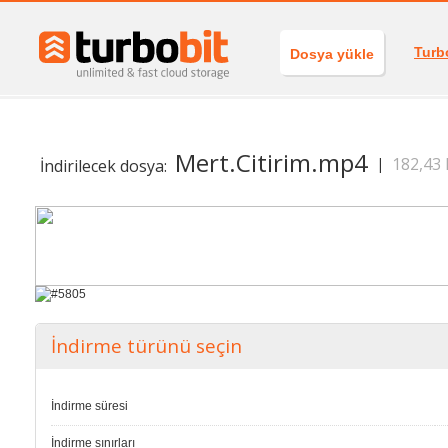
Turb
Dosya yükle
Mert.Citirim.mp4
182,43
|
İndirilecek dosya:
İndirme türünü seçin
İndirme süresi
İndirme sınırları