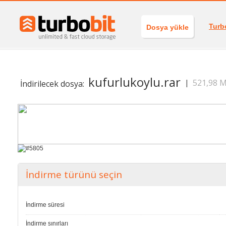
Turb
Dosya yükle
kufurlukoylu.rar
521,98 
|
İndirilecek dosya:
İndirme türünü seçin
İndirme süresi
İndirme sınırları