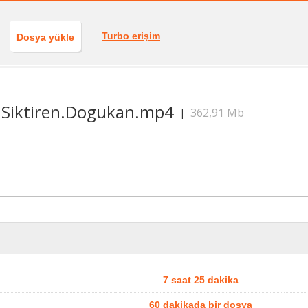
Turbo erişim
Dosya yükle
i.Siktiren.Dogukan.mp4
362,91 Mb
|
7 saat 25 dakika
60 dakikada bir dosya