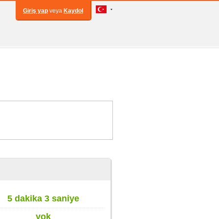
Giriş yap
veya
Kaydol
5 dakika 3 saniye
yok