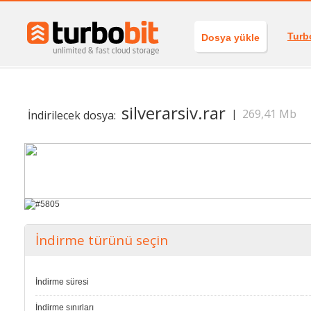
Turb
Dosya yükle
silverarsiv.rar
269,41 Mb
|
İndirilecek dosya:
İndirme türünü seçin
İndirme süresi
İndirme sınırları