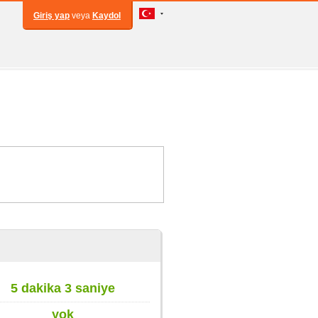
Giriş yap
veya
Kaydol
5 dakika 3 saniye
yok