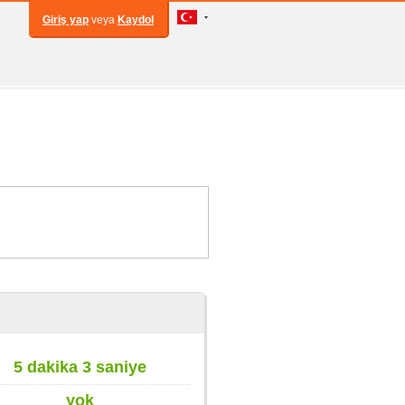
Giriş yap
veya
Kaydol
5 dakika 3 saniye
yok