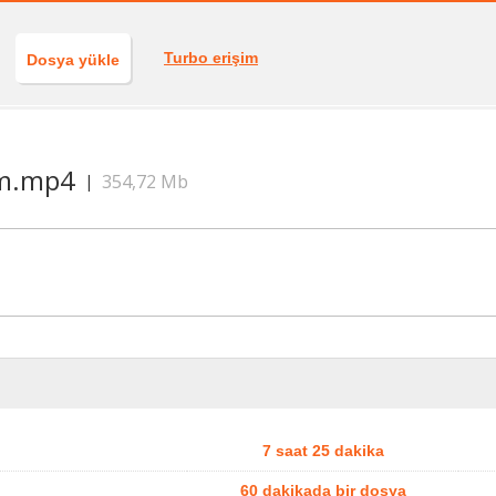
Turbo erişim
Dosya yükle
sm.mp4
354,72 Mb
|
7 saat 25 dakika
60 dakikada bir dosya