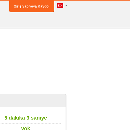
Giriş yap
veya
Kaydol
5 dakika 3 saniye
yok