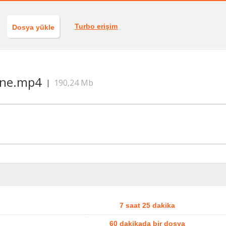
Turbo erişim
Dosya yükle
ine.mp4
190,24 Mb
|
7 saat 25 dakika
60 dakikada bir dosya