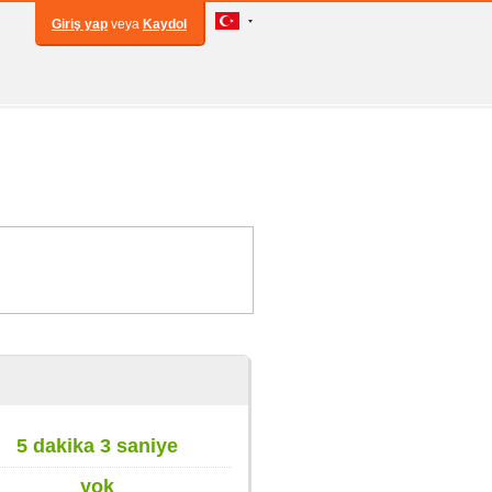
Giriş yap
veya
Kaydol
5 dakika 3 saniye
yok