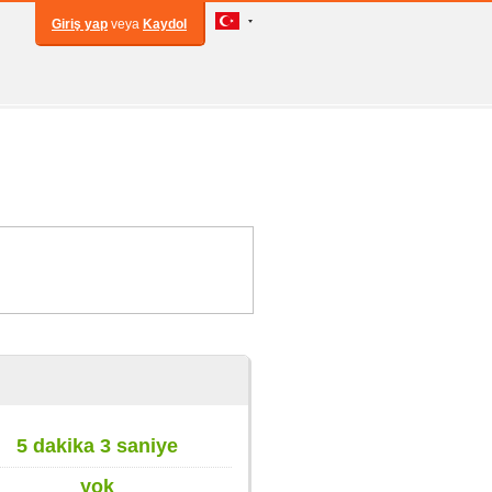
Giriş yap
veya
Kaydol
5 dakika 3 saniye
yok