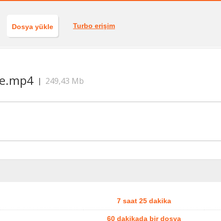
Turbo erişim
Dosya yükle
de.mp4
249,43 Mb
|
7 saat 25 dakika
60 dakikada bir dosya