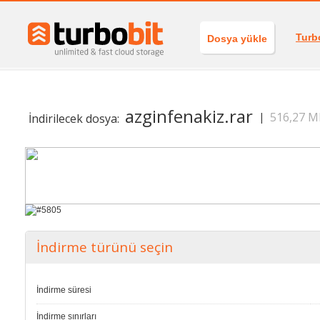
Turb
Dosya yükle
azginfenakiz.rar
516,27 M
|
İndirilecek dosya:
İndirme türünü seçin
İndirme süresi
İndirme sınırları