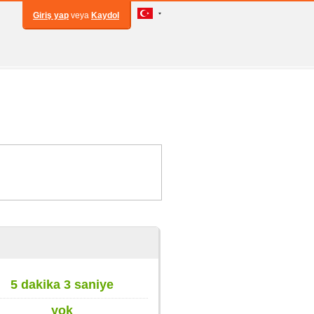
Giriş yap
veya
Kaydol
5 dakika 3 saniye
yok