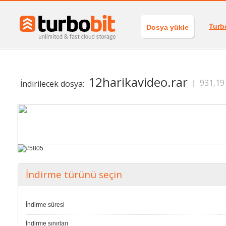
Turb
Dosya yükle
12harikavideo.rar
931,19
|
İndirilecek dosya:
İndirme türünü seçin
İndirme süresi
İndirme sınırları