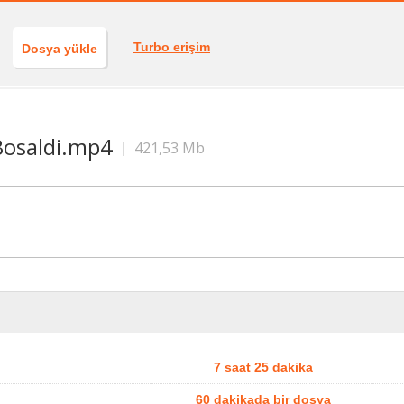
Turbo erişim
Dosya yükle
Bosaldi.mp4
421,53 Mb
|
7 saat 25 dakika
60 dakikada bir dosya