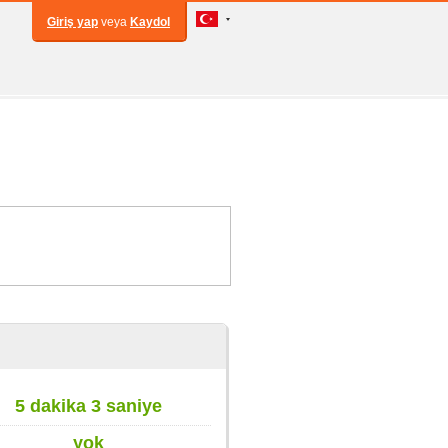
Giriş yap
veya
Kaydol
5 dakika 3 saniye
yok