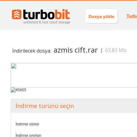
Turb
Dosya yükle
azmis cift.rar
63,83 Mb
|
İndirilecek dosya:
İndirme türünü seçin
İndirme süresi
İndirme sınırları