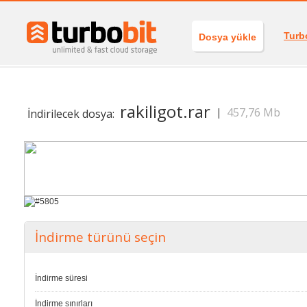
Turb
Dosya yükle
rakiligot.rar
457,76 Mb
|
İndirilecek dosya:
İndirme türünü seçin
İndirme süresi
İndirme sınırları