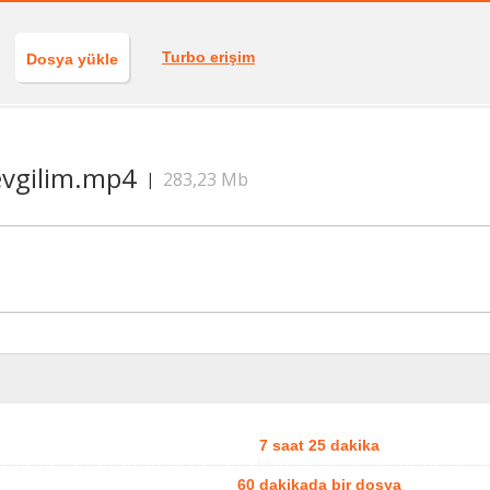
Turbo erişim
Dosya yükle
evgilim.mp4
283,23 Mb
|
7 saat 25 dakika
60 dakikada bir dosya