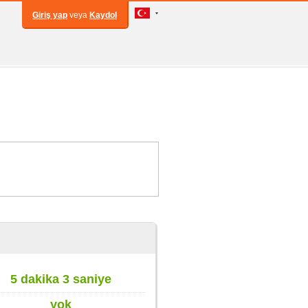
Giriş yap
veya
Kaydol
5 dakika 3 saniye
yok