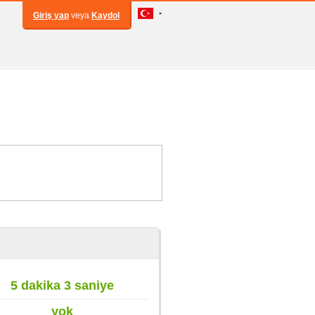
Giriş yap
veya
Kaydol
5 dakika 3 saniye
yok