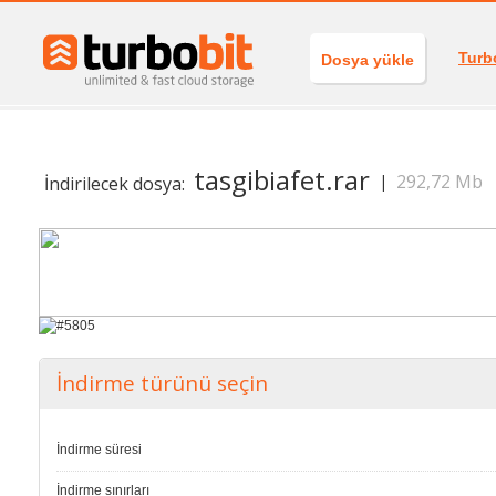
Turb
Dosya yükle
tasgibiafet.rar
292,72 Mb
|
İndirilecek dosya:
İndirme türünü seçin
İndirme süresi
İndirme sınırları